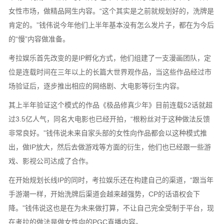
女性市场，做精品网生内容。“这个其实是之前就规划好的，洗牌是
肯定的。”钱伟说今年他们上半年基本没有怎么发片子，都在为今后
的“慢”内容做准备。
考拉娱乐首先改变的是IP孵化方式，他们组建了一支漫画团队，定
位是连载时间在三年以上的长篇大世界观作品，当这些作品经过市
场验证后，逐步推出相应的网络剧、大电影等衍生内容。
其上半年验证这个模式的作品《极品修真少年》目前连载52话就超
过3.5亿人气，同名大电影也已经开拍，“根粉丝对于这种做法反馈
非常良好。”钱伟说未来自家头部的女性向作品都会以这种模式推
出，做IP放大，然后去做游戏等方面的衍生，他们也已经跟一些游
戏、影视公司达成了合作。
在开始规划长线IP的同时，考拉娱乐还在构建自己的渠道，“跟当年
手游潮一样，开始洗牌后渠道会越来越强势，CP的话语权会下
降。”钱伟说这也是在为未来做打算，不让自己完全受制于平台，现
在考拉的做法是做女性向的PGC直播内容。