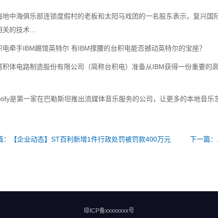
中海俱乐部连锁度假村的老板和太阳马戏团的一名股东表示，复兴国际将
关的技术...
牵手IBM踢馆英特尔 有IBM撑腰的台积电能否撼动英特尔的宝座？
体电路制造股份有限公司（简称台积电）准备从IBM获得一份重要的高
tify是第一家在巴勒斯坦推出流媒体音乐服务的公司，让更多的本地音
篇：【企业动态】ST百利新增1件行政处罚被罚款400万元
下一篇：
琼ICP备xxxxxxxx号