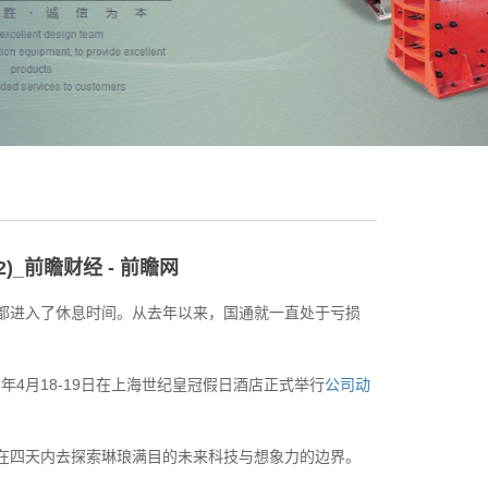
)_前瞻财经 - 前瞻网
都进入了休息时间。从去年以来，国通就一直处于亏损
9年4月18-19日在上海世纪皇冠假日酒店正式举行
公司动
会者在四天内去探索琳琅满目的未来科技与想象力的边界。