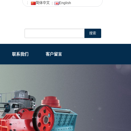
：
简体中文
English
搜索
联系我们
客户留言