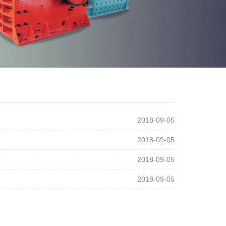
2018-09-05
2018-09-05
2018-09-05
2018-09-05