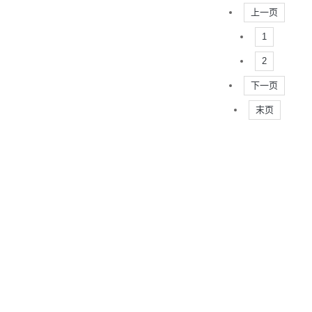
上一页
1
2
下一页
末页