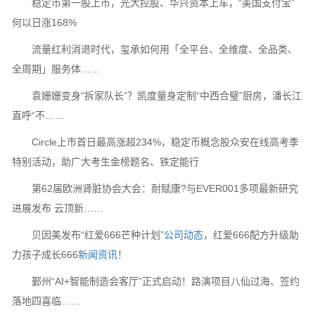
稳定币第一股上市，光大控股、华兴资本上车，“美国支付宝”
何以日涨168%
流量红利消退时代，玺承如何用「全平台、全维度、全品类、
全周期」服务体……
袁姗姗变身“拆家队长”？凯度量身定制“中西合璧”厨房，潘长江
直呼“不……
Circle上市首日最高涨超234%，稳定币概念股众安在线高考季
特别活动，助广大考生金榜题名、铁定能行
第62届欧洲肾脏协会大会：耐赋康?与EVER001多项最新研究
进展发布 云顶新……
贝因美发布“红爱666芒种计划”
公司动态
，红爱666配方升级助
力孩子成长666
新闻资讯
！
鄞州“AI+智能制造会客厅”正式启动！路演项目八仙过海、签约
落地四喜临……