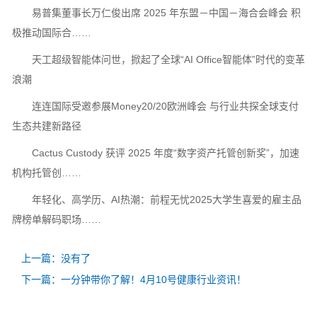
易普集董事长万仁俊出席 2025 年东盟－中国－海合会峰会 积
极推动国际合……
天工超级智能体问世，掀起了全球“AI Office智能体”时代的变革
浪潮
连连国际受邀参展Money20/20欧洲峰会 与行业共探全球支付
生态共建新路径
Cactus Custody 获评 2025 年度“数字资产托管创新奖”，加速
机构托管创……
年轻化、高学历、AI热潮：前程无忧2025大学生喜爱的雇主品
牌榜单解码职场……
上一篇：没有了
下一篇：一分钟带你了解！4月10号健康行业资讯！