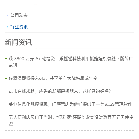
公司动态
行业资讯
新闻资讯
获 3800 万元 A+ 轮投资，乐摇摇科技利用抓娃娃机做线下版的广
点通
传滴滴即将接入ofo，共享单车大战格局或生变
点击在线求助，应答的却都是机器人，这样真的好吗？
美业信息化规模将现，门庭管店为他们提供了一套SaaS管理软件
无人便利店风口正当时，“便利家”获联创永宣冯涛数百万元天使投
资